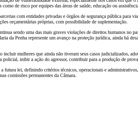
situação de vulnerabilidade extrema, especialmente nos casos em que o
as como de risco por equipes das áreas de saúde, educação ou assistência
rcerias com entidades privadas e órgãos de segurança pública para via
ações orçamentárias próprias, com possibilidade de suplementação.
continua sendo uma das mais graves violações de direitos humanos no paí
 Maria da Penha represente um avanço na proteção jurídica, ainda há desa
o incluir mulheres que ainda não tiveram seus casos judicializados, ad
 policial, inibir a ação do agressor, contribuir para a produção de prov
futura lei, definindo critérios técnicos, operacionais e administrativos
o nas comissões permanentes da Câmara.