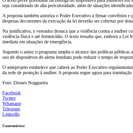
O texto prevê prioridade na entrega do dispositivo para mulheres em 
seja considerado de alta periculosidade, além de situações identificad
A proposta também autoriza o Poder Executivo a firmar convênios e pa
despesas decorrentes da execução da lei deverão ser cobertas por dot
Na justificativa, o vereador destaca que a violência contra a mulher 
violência física e até feminicídio. O texto ressalta que, embora a Lei
imediata em situações de emergência.
Segundo o autor, o programa amplia o alcance das políticas públicas a
uso de dispositivos de alerta imediato pode reduzir o tempo de resposta
O anteprojeto estabelece que caberá ao Poder Executivo regulamentar a 
da rede de proteção à mulher. A proposta segue agora para tramitaçã
Foto: Diones Noggueira
Facebook
Twitter
Whatsapp
Telegram
LinkedIn
Comentários: