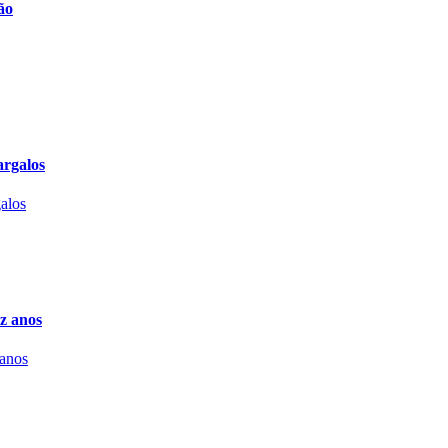
ão
argalos
z anos