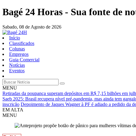
Bagé 24 Horas - Sua fonte de no
Sabado,
08 de Agosto de 2026
Início
Classificados
Colunas
Empregos
Guia Comercial
Notícias
Eventos
MENU
Retiradas da poupança superam depósitos em R$ 7,15 bilhões em jul
Saeb 2025: Brasil recupera nível pré-pandemia, mas ainda tem gargal
inscrição
Depoimento de Jaques Wagner à PF é adiado a pedido da de
EM ALTA
MENU