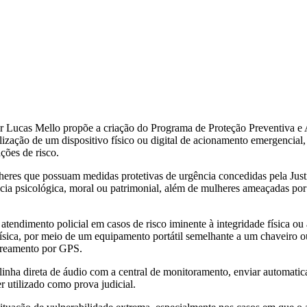
 Lucas Mello propõe a criação do Programa de Proteção Preventiva e A
zação de um dispositivo físico ou digital de acionamento emergencial,
ções de risco.
res que possuam medidas protetivas de urgência concedidas pela Justiç
lência psicológica, moral ou patrimonial, além de mulheres ameaçada
 atendimento policial em casos de risco iminente à integridade física ou
ísica, por meio de um equipamento portátil semelhante a um chaveiro ou
streamento por GPS.
inha direta de áudio com a central de monitoramento, enviar automatic
r utilizado como prova judicial.