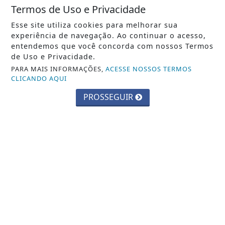
Termos de Uso e Privacidade
07 DE AGO
GERAL
Esse site utiliza cookies para melhorar sua
Cirurgias plásticas de mama no SUS
experiência de navegação. Ao continuar o acesso,
crescem mais de 50% em dez anos
entendemos que você concorda com nossos Termos
de Uso e Privacidade.
PARA MAIS INFORMAÇÕES,
ACESSE NOSSOS TERMOS
CLICANDO AQUI
PROSSEGUIR
VISUALIZAR
TODAS AS POSTAGENS