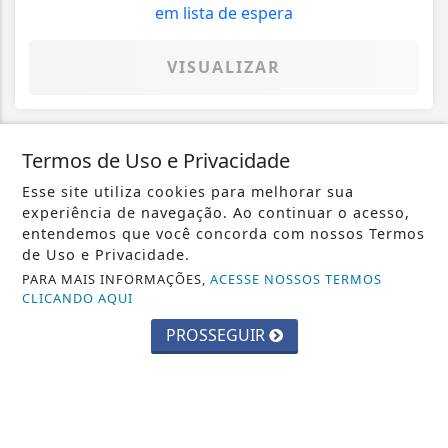
VISUALIZAR
Termos de Uso e Privacidade
07 DE AGO
GERAL
Esse site utiliza cookies para melhorar sua
STF muda decisão de Moraes e reduz
experiência de navegação. Ao continuar o acesso,
pena de condenada por 8 de janeiro
entendemos que você concorda com nossos Termos
de Uso e Privacidade.
PARA MAIS INFORMAÇÕES,
ACESSE NOSSOS TERMOS
CLICANDO AQUI
PROSSEGUIR
VISUALIZAR