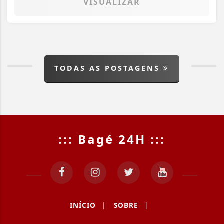
VISUALIZAR
TODAS AS POSTAGENS
::: Bagé 24H :::
INÍCIO
|
SOBRE
|