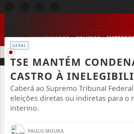
INÍCIO
CLASSIFICADOS
COLUNAS
EMPREGO
GERAL
EM ALTA
ENADE: PRAZO DE RECURSO PARA ATENDIMENTO ESPECIA
TSE MANTÉM CONDEN
CASTRO À INELEGIBIL
Caberá ao Supremo Tribunal Federal a
eleições diretas ou indiretas para
interino.
PAULO MOURA