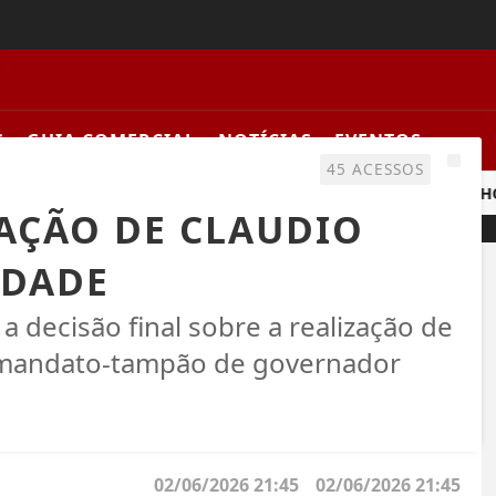
S
GUIA COMERCIAL
NOTÍCIAS
EVENTOS
45 ACESSOS
L TERMINA NESTA SEXTA
BALANÇA COMERCIAL DE JULHO TE
AÇÃO DE CLAUDIO
IDADE
 decisão final sobre a realização de
 o mandato-tampão de governador
02/06/2026 21:45
02/06/2026 21:45