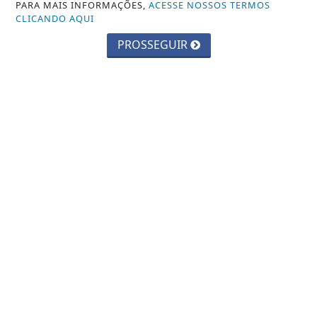
PARA MAIS INFORMAÇÕES,
ACESSE NOSSOS TERMOS
CLICANDO AQUI
PROSSEGUIR
07 DE AGO
GERAL
STM determina perda de patente de
militar acusado de transmitir HIV
VISUALIZAR